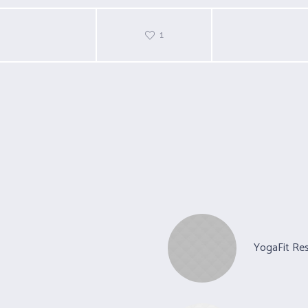
1
YogaFit Re