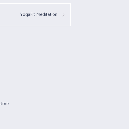
YogaFit Meditation
store