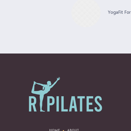
YogaFit For
HOME
ABOUT